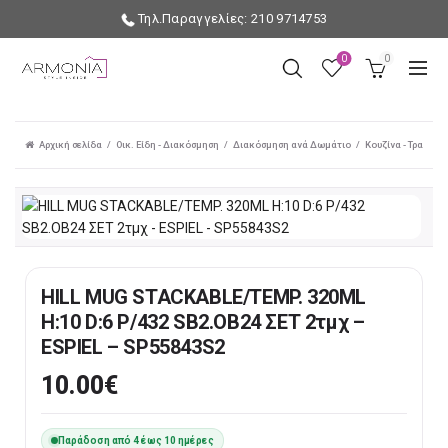
Τηλ.Παραγγελίες: 210 9714753
0
0
Αρχική σελίδα
Οικ. Είδη - Διακόσμηση
Διακόσμηση ανά Δωμάτιο
Κουζίνα - Τραπεζα
HILL MUG STACKABLE/TEMP. 320ML
H:10 D:6 P/432 SB2.OB24 ΣΕΤ 2τμχ –
ESPIEL – SP55843S2
10.00
€
Παράδοση από 4 έως 10 ημέρες