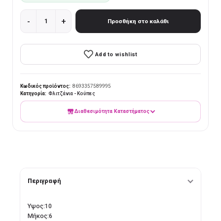
HILL MUG STACKABLE/TEMP. 320ML H:10 D:6 P/432 SB2.OB24 ΣΕ
Προσθήκη στο καλάθι
Add to wishlist
Κωδικός προϊόντος:
8693357589995
Κατηγορία:
Φλιτζάνια - Κούπες
Διαθεσιμότητα Καταστήματος
Περιγραφή
Υψος:10
Μήκος:6