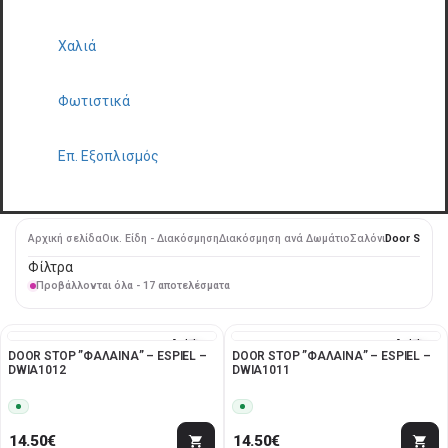
Χαλιά
Φωτιστικά
Επ. Εξοπλισμός
Αρχική σελίδα
Οικ. Είδη - Διακόσμηση
Διακόσμηση ανά Δωμάτιο
Σαλόνι
Door Stop
Φίλτρα
Προβάλλονται όλα - 17 αποτελέσματα
Add to
Add to
DOOR STOP ”ΦΑΛΑΙΝΑ” – ESPIEL –
DOOR STOP ”ΦΑΛΑΙΝΑ” – ESPIEL –
wishlist
wishlist
DWIA1012
DWIA1011
14.50
€
14.50
€