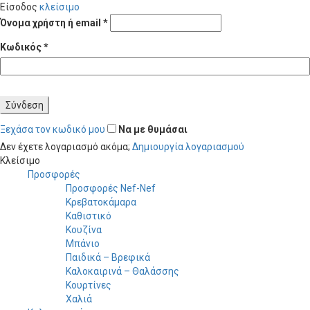
Είσοδος
κλείσιμο
Απαιτείται
Όνομα χρήστη ή email
*
Απαιτείται
Κωδικός
*
Σύνδεση
Ξεχάσα τον κωδικό μου
Να με θυμάσαι
Δεν έχετε λογαριασμό ακόμα;
Δημιουργία λογαριασμού
Κλείσιμο
Προσφορές
Προσφορές Nef-Nef
Κρεβατοκάμαρα
Καθιστικό
Κουζίνα
Μπάνιο
Παιδικά – Βρεφικά
Καλοκαιρινά – Θαλάσσης
Κουρτίνες
Χαλιά