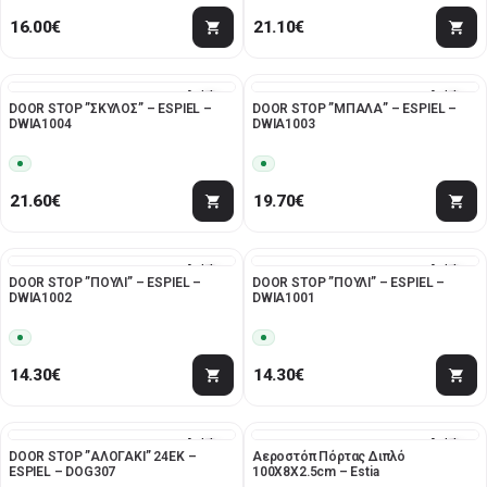
16.00
€
21.10
€
Add to
Add to
DOOR STOP ”ΣΚΥΛΟΣ” – ESPIEL –
DOOR STOP ”ΜΠΑΛΑ” – ESPIEL –
wishlist
wishlist
DWIA1004
DWIA1003
21.60
€
19.70
€
Add to
Add to
DOOR STOP ”ΠΟΥΛΙ” – ESPIEL –
DOOR STOP ”ΠΟΥΛΙ” – ESPIEL –
wishlist
wishlist
DWIA1002
DWIA1001
14.30
€
14.30
€
Add to
Add to
DOOR STOP ”ΑΛΟΓΑΚΙ” 24ΕΚ –
Αεροστόπ Πόρτας Διπλό
wishlist
wishlist
ESPIEL – DOG307
100X8X2.5cm – Estia