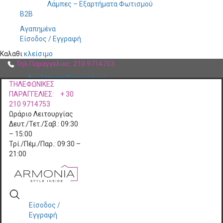
Λάμπες – Εξαρτήματα Φωτισμού
B2B
Αγαπημένα
Είσοδος / Εγγραφή
Καλαθι
κλείσιμο
Τηλ.Παραγγελίες: 210 9714753
Αναζήτηση Παραγγελίας
ΤΗΛΕΦΩΝΙΚΕΣ
ΠΑΡΑΓΓΕΛΙΕΣ:
+ 30
Designer Partners
210 9714753
Ωράριο Λειτουργίας
Blog
Δευτ./Τετ./Σαβ.: 09:30
– 15:00
Επικοινωνια
Τρί./Πέμ./Παρ.: 09:30 –
21:00
Είσοδος /
Εγγραφή